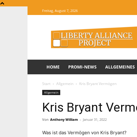
Freitag, August 7, 2026
The
Website
of
Informations
HOME
PROMI-NEWS
ALLGEMEINES
Start
Allgemein
Kris Bryant Vermögen
Allgemein
Kris Bryant Ver
Von
Anthony William
-
Januar 31, 2022
Was ist das Vermögen von Kris Bryant?