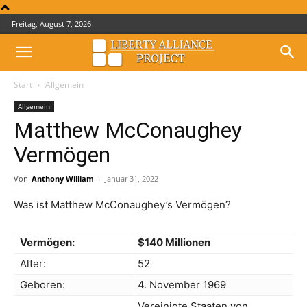
Freitag, August 7, 2026
Start
Allgemein
Allgemein
Matthew McConaughey
Vermögen
Von
Anthony William
-
Januar 31, 2022
Was ist Matthew McConaughey’s Vermögen?
Vermögen:
$140 Millionen
Alter:
52
Geboren:
4. November 1969
Vereinigte Staaten von