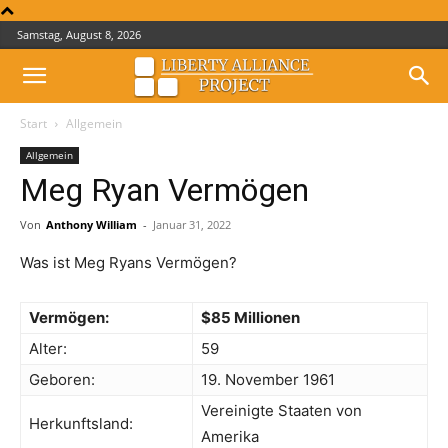
Samstag, August 8, 2026
Start
Allgemein
Allgemein
Meg Ryan Vermögen
Von
Anthony William
-
Januar 31, 2022
Was ist Meg Ryans Vermögen?
Vermögen:
$85 Millionen
Alter:
59
Geboren:
19. November 1961
Vereinigte Staaten von
Herkunftsland:
Amerika