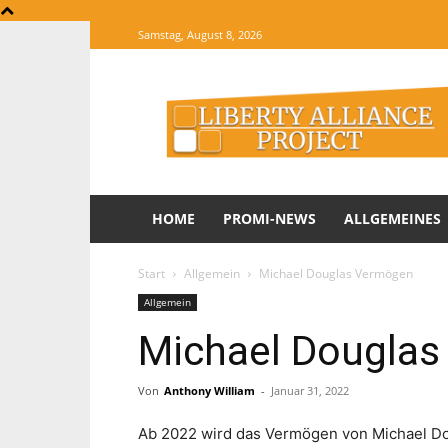
Samstag, August 8, 2026
The
Website
of
Informations
HOME
PROMI-NEWS
ALLGEMEINES
Start
Allgemein
Michael Douglas Vermögen
Allgemein
Michael Dougla
Von
Anthony William
-
Januar 31, 2022
Ab 2022 wird das Vermögen von Michael Dou