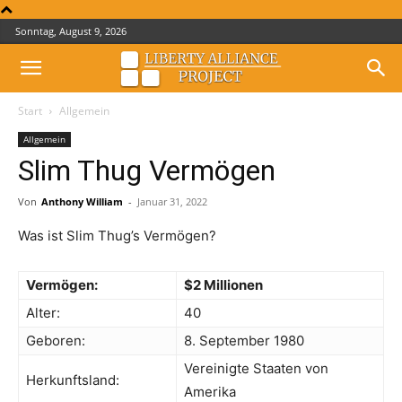
Sonntag, August 9, 2026
Start
Allgemein
Allgemein
Slim Thug Vermögen
Von
Anthony William
-
Januar 31, 2022
Was ist Slim Thug’s Vermögen?
Vermögen:
$2 Millionen
Alter:
40
Geboren:
8. September 1980
Vereinigte Staaten von
Herkunftsland:
Amerika