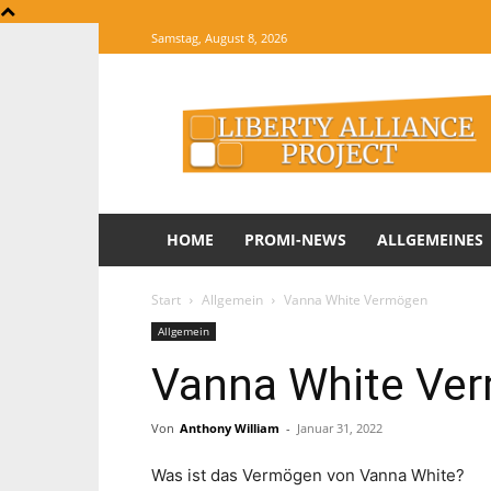
Samstag, August 8, 2026
The
Website
of
Informations
HOME
PROMI-NEWS
ALLGEMEINES
Start
Allgemein
Vanna White Vermögen
Allgemein
Vanna White Ve
Von
Anthony William
-
Januar 31, 2022
Was ist das Vermögen von Vanna White?