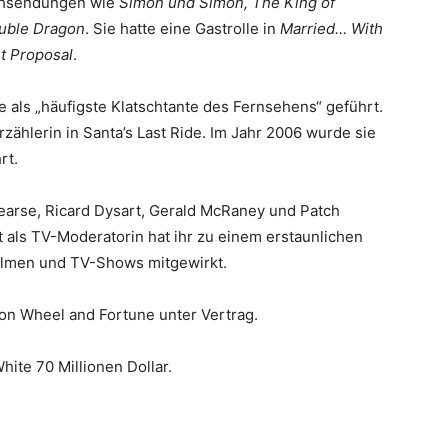
sehsendungen wie
Simon und Simon, The King of
uble Dragon
. Sie hatte eine Gastrolle in
Married… With
t Proposal
.
als „häufigste Klatschtante des Fernsehens“ geführt.
zählerin in Santa’s Last Ride. Im Jahr 2006 wurde sie
rt.
arse, Ricard Dysart, Gerald McRaney und Patch
 als TV-Moderatorin hat ihr zu einem erstaunlichen
Filmen und TV-Shows mitgewirkt.
von Wheel and Fortune unter Vertrag.
ite 70 Millionen Dollar.